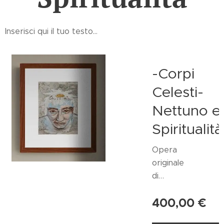
Inserisci qui il tuo testo...
-Corpi
Celesti-
Nettuno e
Spiritualità
Opera
originale
di
Alessand
400,00
€
ra
Maisto