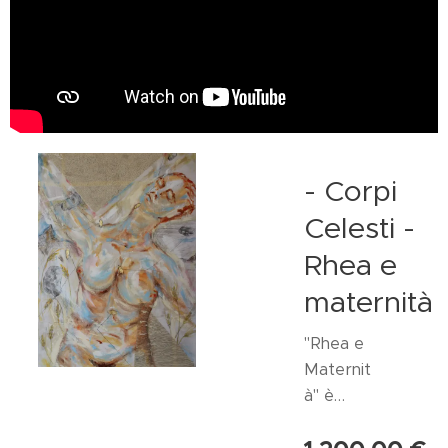
- Corpi
Celesti -
Rhea e
maternità
"Rhea e
Maternit
à" è
un'opera
straordin