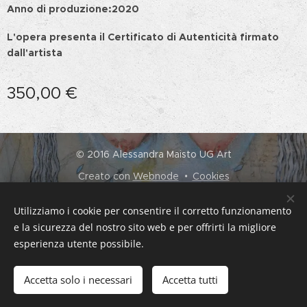
Anno di produzione:2020
L'opera presenta il Certificato di Autenticità firmato
dall'artista
350,00
€
© 2016 Alessandra Maisto UG Art
Creato con
Webnode
Cookies
Lingue
Utilizziamo i cookie per consentire il corretto funzionamento
Italiano
English
e la sicurezza del nostro sito web e per offrirti la migliore
esperienza utente possibile.
Aggiungi al carrello
Accetta solo i necessari
Accetta tutti