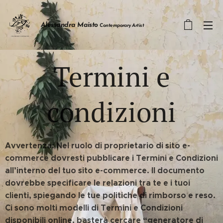
Alessandra Maisto
Contemporary Artist
Termini e
condizioni
Avvertenza: Nel ruolo di proprietario di sito e-
commerce dovresti pubblicare i Termini e Condizioni
all’interno del tuo sito e-commerce. Il documento
dovrebbe specificare le relazioni tra te e i tuoi
clienti, spiegando le tue politiche di rimborso e reso.
Ci sono molti modelli di Termini e Condizioni
disponibili online, basterà cercare “generatore di