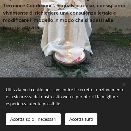
Termini e Condizioni”. In qualsiasi caso, consigliamo
vivamente di richiedere una consulenza legale e
modificare il modello in modo che si adatti alla
propria attività.
Utilizziamo i cookie per consentire il corretto funzionamento
© 2016 Alessandra Maisto UG Art
e la sicurezza del nostro sito web e per offrirti la migliore
Creato con
Webnode
Cookies
esperienza utente possibile.
Lingue
Accetta solo i necessari
Accetta tutti
Italiano
English